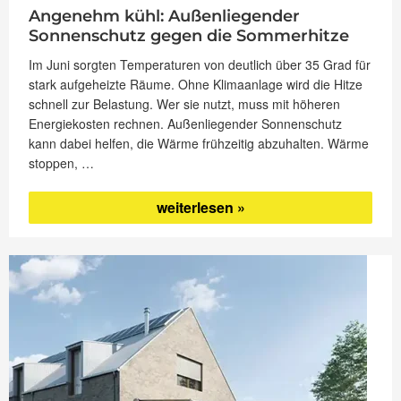
Angenehm kühl: Außenliegender
Sonnenschutz gegen die Sommerhitze
Im Juni sorgten Temperaturen von deutlich über 35 Grad für
stark aufgeheizte Räume. Ohne Klimaanlage wird die Hitze
schnell zur Belastung. Wer sie nutzt, muss mit höheren
Energiekosten rechnen. Außenliegender Sonnenschutz
kann dabei helfen, die Wärme frühzeitig abzuhalten. Wärme
stoppen, …
„Angenehm
weiterlesen
kühl:
Außenliegender
Sonnenschutz
gegen
die
Sommerhitze“