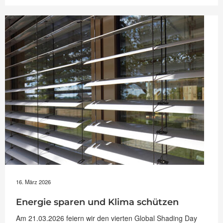
Mehr
draußen:
Smarte
Preisvorteile
für
WAREMA
Kassetten-
Markisen“
16. März 2026
Energie sparen und Klima schützen
Am 21.03.2026 feiern wir den vierten Global Shading Day