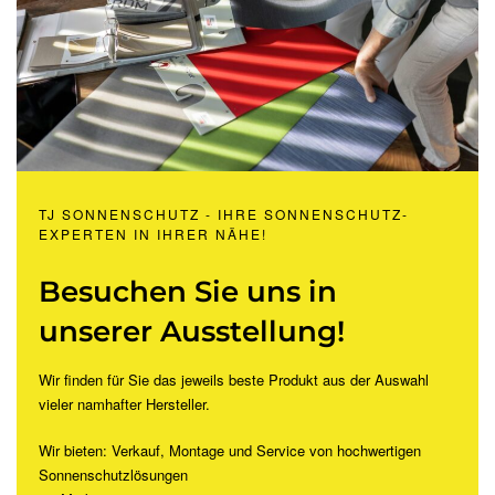
TJ SONNENSCHUTZ - IHRE SONNENSCHUTZ-
EXPERTEN IN IHRER NÄHE!
Besuchen Sie uns in
unserer Ausstellung!
Wir finden für Sie das jeweils beste Produkt aus der Auswahl
vieler namhafter Hersteller.
Wir bieten: Verkauf, Montage und Service von hochwertigen
Sonnenschutzlösungen