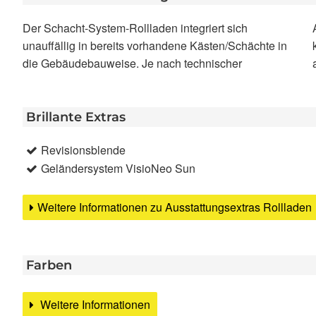
Der Schacht-System-Rollladen integriert sich
Ausstattung des bauseitig vorhandenen Sturzkastens
unauffällig in bereits vorhandene Kästen/Schächte in
kann der Lieferumfang der Rollladenkomponenten
die Gebäudebauweise. Je nach technischer
Brillante Extras
Revisionsblende
Geländersystem VisioNeo Sun
Weitere Informationen zu Ausstattungsextras Rollladen
Farben
Weitere Informationen