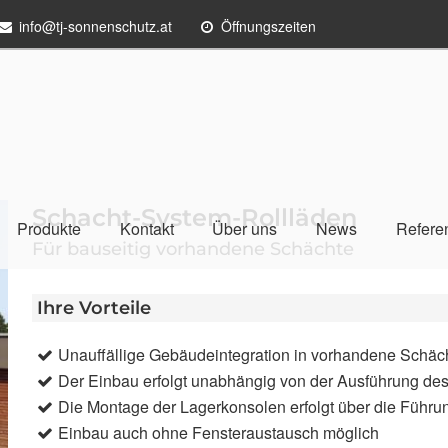
info@tj-sonnenschutz.at
Öffnungszeiten
Schacht-System-Rollläden
Produkte
Kontakt
Über uns
News
Refere
Für bauseitig vorhandene Schächte
Ihre Vorteile
Unauffällige Gebäudeintegration in vorhandene Schäc
Der Einbau erfolgt unabhängig von der Ausführung de
Die Montage der Lagerkonsolen erfolgt über die Führ
Einbau auch ohne Fensteraustausch möglich