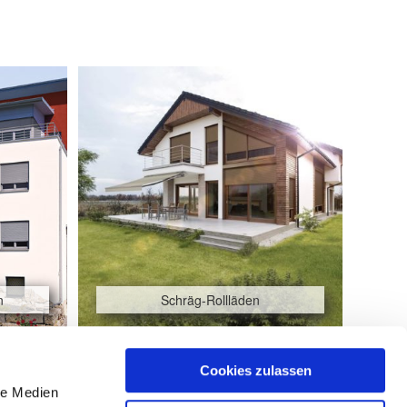
n
Schräg-Rollläden
Cookies zulassen
le Medien
Neubau-Aufsetz-Markise mit easyZIP-Führung