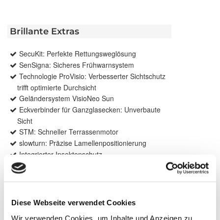
Brillante Extras
SecuKit: Perfekte Rettungsweglösung
SenSigna: Sicheres Frühwarnsystem
Technologie ProVisio: Verbesserter Sichtschutz
trifft optimierte Durchsicht
Geländersystem VisioNeo Sun
Eckverbinder für Ganzglasecken: Unverbaute
Sicht
STM: Schneller Terrassenmotor
slowturn: Präzise Lamellenpositionierung
Integrierter Insektenschutz
Weitere Informationen zu
Ausstattungsextras Außenjalousien
Diese Webseite verwendet Cookies
Weitere Informationen zu
Lamellengeometrien
Wir verwenden Cookies, um Inhalte und Anzeigen zu