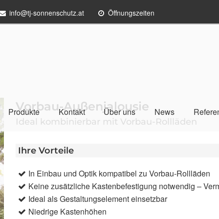
info@tj-sonnenschutz.at
Öffnungszeiten
Vorbau-Außenjalousie
Produkte
Kontakt
Über uns
News
Refere
Ideal kombinierbar mit Vorbau-Rollläden
Ihre Vorteile
In Einbau und Optik kompatibel zu Vorbau-Rollläden
Keine zusätzliche Kastenbefestigung notwendig – Ve
Ideal als Gestaltungselement einsetzbar
Niedrige Kastenhöhen