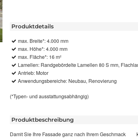
Produktdetails
max. Breite*: 4.000 mm
max. Höhe*: 4.000 mm
max. Fläche*: 16 m²
Lamellen: Randgebördelte Lamellen 80 S mm, Flachl
Antrieb: Motor
Anwendungsbereiche: Neubau, Renovierung
(*Typen- und ausstattungsabhängig)
Produktbeschreibung
Damit Sie Ihre Fassade ganz nach Ihrem Geschmack
kann ein Solar-Antrieb gewählt werden – speziell für