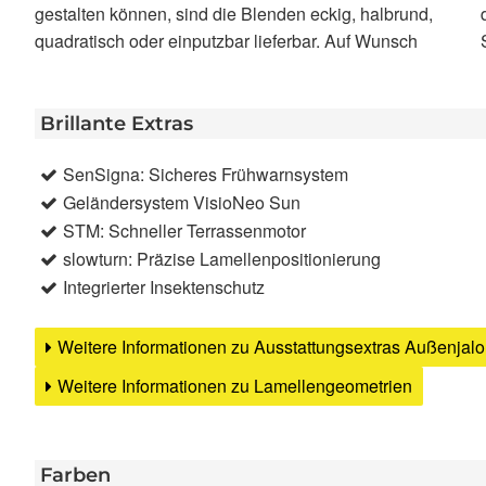
gestalten können, sind die Blenden eckig, halbrund,
den nachträglichen Einbau. Leitungsverlegung und
quadratisch oder einputzbar lieferbar. Auf Wunsch
Brillante Extras
SenSigna: Sicheres Frühwarnsystem
Geländersystem VisioNeo Sun
STM: Schneller Terrassenmotor
slowturn: Präzise Lamellenpositionierung
Integrierter Insektenschutz
Weitere Informationen zu Ausstattungsextras Außenjal
Weitere Informationen zu Lamellengeometrien
Farben