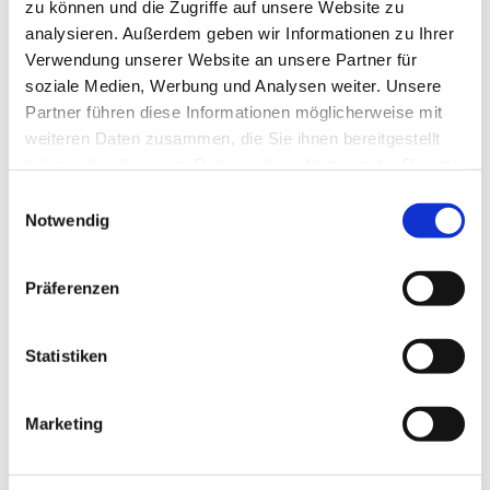
zu können und die Zugriffe auf unsere Website zu
analysieren. Außerdem geben wir Informationen zu Ihrer
Verwendung unserer Website an unsere Partner für
soziale Medien, Werbung und Analysen weiter. Unsere
Partner führen diese Informationen möglicherweise mit
weiteren Daten zusammen, die Sie ihnen bereitgestellt
haben oder die sie im Rahmen Ihrer Nutzung der Dienste
gesammelt haben.
Einwilligungsauswahl
Notwendig
Präferenzen
Integrierter Insekten- und Pollenschutz
Auf Wunsch in Rollladen integriert
Statistiken
Verschiedene Ausführungen verfügbar
Perfekte Durchsicht
Dezente Optik mit gleichzeitig zuverlässigem Schutz vor
Marketing
Mücken, Wespen und Pollen