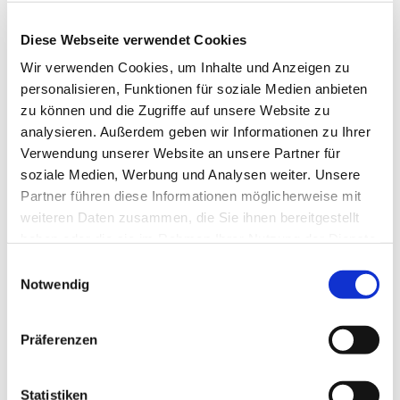
individueller Lichtstimmung
Veröffentlicht
Diese Webseite verwendet Cookies
23. März 2018
am
Unsere Terrassen-Markisen bieten jede Menge Platz für
Wir verwenden Cookies, um Inhalte und Anzeigen zu
Individualität. Sie schaffen einen behaglichen Schattenplatz für die
personalisieren, Funktionen für soziale Medien anbieten
ganze Familie und verlängern in den Abendstunden Ihre
zu können und die Zugriffe auf unsere Website zu
wohlverdiente Zeit auf der Terrasse. Wie? Attraktive
analysieren. Außerdem geben wir Informationen zu Ihrer
Ausstattungsextras wie integrierte Beleuchtung oder Heizstrahler
Verwendung unserer Website an unsere Partner für
machen es möglich. Die …
soziale Medien, Werbung und Analysen weiter. Unsere
Partner führen diese Informationen möglicherweise mit
„Genießen
weiterlesen
Sie
weiteren Daten zusammen, die Sie ihnen bereitgestellt
lange
haben oder die sie im Rahmen Ihrer Nutzung der Dienste
Sommerabende
in
gesammelt haben.
Einwilligungsauswahl
individueller
Notwendig
Lichtstimmung“
Präferenzen
Statistiken