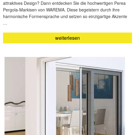
attraktives Design? Dann entdecken Sie die hochwertigen Perea
Pergola-Markisen von WAREMA. Diese begeistern durch ihre
harmonische Formensprache und setzen so einzigartige Akzente
…
„Pergola-
weiterlesen
Markise
Perea
P60“