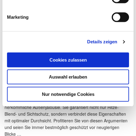
Marketing
Details zeigen
Cookies zulassen
Auswahl erlauben
Durchsicht und Sichtschutz perfekt vereint
Veröffentlicht
7. März 2018
Nur notwendige Cookies
am
Die neue Außenjalousie mit ProVisio kann mehr als eine
herkömmliche Außenjalousie. Sie garantiert nicht nur Hitze-
Blend- und Sichtschutz, sondern verbindet diese Eigenschaften
mit optimaler Durchsicht. Profitieren Sie von diesen Argumenten
und seien Sie immer bestmöglich geschützt vor neugierigen
Blicke …