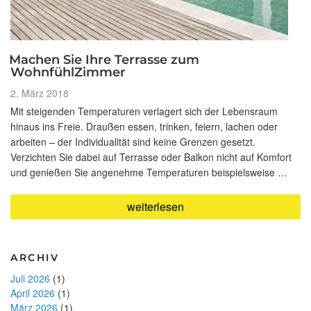
Machen Sie Ihre Terrasse zum
WohnfühlZimmer
Veröffentlicht
2. März 2018
am
Mit steigenden Temperaturen verlagert sich der Lebensraum
hinaus ins Freie. Draußen essen, trinken, feiern, lachen oder
arbeiten – der Individualität sind keine Grenzen gesetzt.
Verzichten Sie dabei auf Terrasse oder Balkon nicht auf Komfort
und genießen Sie angenehme Temperaturen beispielsweise …
„Machen
weiterlesen
Sie
Ihre
Terrasse
zum
ARCHIV
WohnfühlZimmer“
Juli 2026
(1)
April 2026
(1)
März 2026
(1)