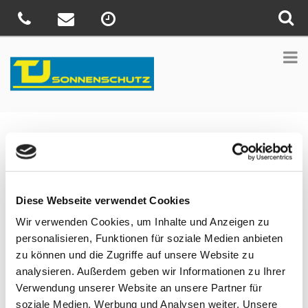
Sie sind hier:
Home
»
News
»
Das ganze Zuhause auf einer App
Veröffentlicht
22. Dezember 2021
am
Das ganze Zuhause auf einer App
Diese Webseite verwendet Cookies
Mehr Komfort mit WMS und homee. Wenn Sie mehr als nur Ihren
Wir verwenden Cookies, um Inhalte und Anzeigen zu
Sonnenschutz intelligent vernetzen möchten, ist die WMS
personalisieren, Funktionen für soziale Medien anbieten
Erweiterung von homee die richtige Lösung für Sie.
zu können und die Zugriffe auf unsere Website zu
analysieren. Außerdem geben wir Informationen zu Ihrer
homee ist Ihre modulare und herstellerübergreifende Smart
Verwendung unserer Website an unsere Partner für
Home Zentrale. Bedienen Sie Ihr gesamtes Zuhause
soziale Medien, Werbung und Analysen weiter. Unsere
(Sonnenschutz, Licht, Heizung, Haushaltsgeräte uvm. von